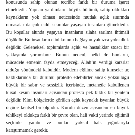
konusunda sahip olunan tecrübe farklı bir duruma işaret
etmektedir. Yapılan yardımların büyük bölümü, sahip oldukları
kaynakların yok olması neticesinde mutlak açlık sınırında
olmasalar da çok ciddi sıkıntılar yaşayan insanlara gitmektedir.
Bu koşullar altında yaşayan insanların silaha sarılma ihtimali
düşüktür. Bu insanların elini kolunu bağlayan yalnızca yoksulluk
değildir. Geleneksel toplumlarda açlık ve hastalıklar stoacı bir
yaklaşımla yorumlanır. Bunun nedeni, belki de bunların,
mücadele etmenin fayda etmeyeceği Allah’ın verdiği kararlar
olduğu yönündeki kabuldür. Modern eğilime sahip kimseler aç
kaldıklarında bu durumu protesto edebilirler ancak yoksulluğu
büyük bir sabır ve sessizlik içerisinde, metanetle kabullenen
kırsal kesim insanları açısından protesto pek bildik bir yöntem
değildir. Kimi bölgelerde görülen açlık kaynaklı isyanlar, büyük
ölçüde kentsel bir olgudur. Kurulu düzen açısından en büyük
tehlikeyi oldukça farklı bir çevre olan, hali vakti yerinde eğitimli
seçkinler yaratır ve bunları yoksul halk yığınlarıyla
karıştırmamak gerekir.