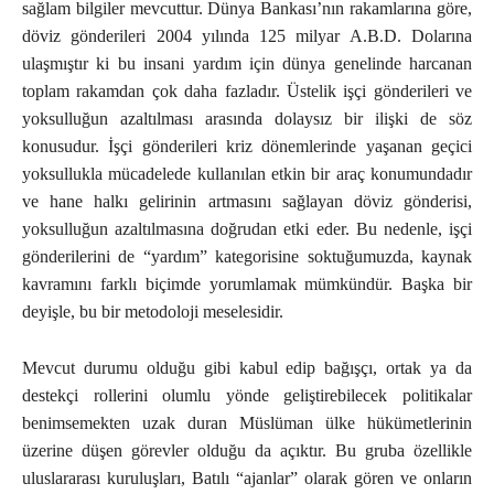
sağlam bilgiler mevcuttur. Dünya Bankası’nın rakamlarına göre,
döviz gönderileri 2004 yılında 125 milyar A.B.D. Dolarına
ulaşmıştır ki bu insani yardım için dünya genelinde harcanan
toplam rakamdan çok daha fazladır. Üstelik işçi gönderileri ve
yoksulluğun azaltılması arasında dolaysız bir ilişki de söz
konusudur. İşçi gönderileri kriz dönemlerinde yaşanan geçici
yoksullukla mücadelede kullanılan etkin bir araç konumundadır
ve hane halkı gelirinin artmasını sağlayan döviz gönderisi,
yoksulluğun azaltılmasına doğrudan etki eder. Bu nedenle, işçi
gönderilerini de “yardım” kategorisine soktuğumuzda, kaynak
kavramını farklı biçimde yorumlamak mümkündür. Başka bir
deyişle, bu bir metodoloji meselesidir.
Mevcut durumu olduğu gibi kabul edip bağışçı, ortak ya da
destekçi rollerini olumlu yönde geliştirebilecek politikalar
benimsemekten uzak duran Müslüman ülke hükümetlerinin
üzerine düşen görevler olduğu da açıktır. Bu gruba özellikle
uluslararası kuruluşları, Batılı “ajanlar” olarak gören ve onların