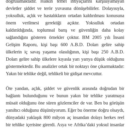
doğrulamaktadır. Halkın temel ihtiyaçlarını karşılayamayan
devletler şiddet ve terör yuvasına dönüşebilirler. Dolayısıyla,
yoksulluk, açlık ve hastalıkların ortadan kaldırılması konusuna
önem verilmesi gerektiği açıktır. Yoksulluk ortadan
kaldırıldığında, toplumsal barış ve güvenliğin daha kolay
sağlandığını gösteren örnekler çoktur. BM 2005 yılı İnsani
Gelişim Raporu, kişi başı 600 A.B.D. Doları gelire sahip
ülkelerin iç savaş yaşama olasılığının, kişi başı 250 A.B.D.
Doları gelire sahip ülkelere kıyasla yarı yarıya düşük olduğunu
göstermektedir. Bu analizler ortak bir noktayı öne çıkarmaktadır:
Yakın bir tehlike değil, tehlikeli bir gidişat mevcuttur.
Öte yandan, açlık, şiddet ve güvenlik arasında doğrudan bir
bağlantı bulunduğunu ve bunun yakın bir tehlike yaratmaya
müsait olduğunu öne süren gözlemciler de var. Ben bu görüşün
yanıltıcı olduğunu düşünüyorum. Eğer bu önerme doğru olsaydı,
dünyadaki yaklaşık 800 milyon aç insandan dolayı herkes reel
bir tehlike içerisine girerdi. Asya ve Afrika’daki yoksul insanlar