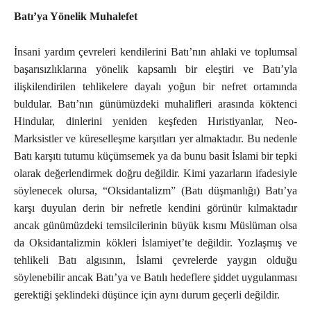
Batı’ya Yönelik Muhalefet
İnsani yardım çevreleri kendilerini Batı’nın ahlaki ve toplumsal
başarısızlıklarına yönelik kapsamlı bir eleştiri ve Batı’yla
ilişkilendirilen tehlikelere dayalı yoğun bir nefret ortamında
buldular. Batı’nın günümüzdeki muhalifleri arasında köktenci
Hindular, dinlerini yeniden keşfeden Hıristiyanlar, Neo-
Marksistler ve küreselleşme karşıtları yer almaktadır. Bu nedenle
Batı karşıtı tutumu küçümsemek ya da bunu basit İslami bir tepki
olarak değerlendirmek doğru değildir. Kimi yazarların ifadesiyle
söylenecek olursa, “Oksidantalizm” (Batı düşmanlığı) Batı’ya
karşı duyulan derin bir nefretle kendini görünür kılmaktadır
ancak günümüzdeki temsilcilerinin büyük kısmı Müslüman olsa
da Oksidantalizmin kökleri İslamiyet’te değildir. Yozlaşmış ve
tehlikeli Batı algısının, İslami çevrelerde yaygın olduğu
söylenebilir ancak Batı’ya ve Batılı hedeflere şiddet uygulanması
gerektiği şeklindeki düşünce için aynı durum geçerli değildir.