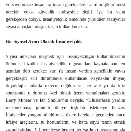
ve savunmasız insanlara insani gerekçelerle yardım götürülmesi
gerekir, yoksa güvenlik endişesiyle değil. İşte bu yalın
gerekçeden dolayı, insaniyetçilik temelinde yürütülen faaliyetler
siyasi amaçlara ulaşmak için kullanılamazlar.
Bir Siyaset Aracı Olarak İnsaniyetçilik
Siyasi amaçlara ulaşmak için insaniyetçiliğin kullanılmasının
önünde, bizatihi insaniyetçilik olgusundan kaynaklanan en
azından dört gerekçe var: (i) insani yardım genellikle yavaş
gerçekleşir: acil durumlarda kullanılacak kaynaklar ihtiyaç
duyulduğu anlarda mevcut değildir ve her afet ya da kriz
sonrasında o duruma özel olmak üzere yaratılmaları gerekir.
Larry Minear ve Ian Smillie’nin deyişle, “Uluslararası yardım
mekanizması, gönüllü itfaiye teşkilatı işletmeye benzer.
İtfaiyeciler yangını söndürmek üzere harekete geçmeden önce
itfaiye araçlarını, su hortumlarını ve hatta suyu temin etmek
zorundadırlar.” (ii) neredeyse hemen her yardım operasyonunda