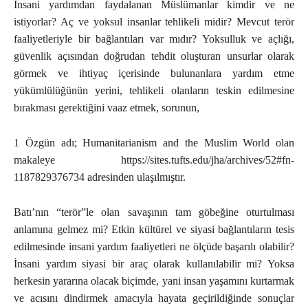
İnsani yardımdan faydalanan Müslümanlar kimdir ve ne
istiyorlar? Aç ve yoksul insanlar tehlikeli midir? Mevcut terör
faaliyetleriyle bir bağlantıları var mıdır? Yoksulluk ve açlığı,
güvenlik açısından doğrudan tehdit oluşturan unsurlar olarak
görmek ve ihtiyaç içerisinde bulunanlara yardım etme
yükümlülüğünün yerini, tehlikeli olanların teskin edilmesine
bırakması gerektiğini vaaz etmek, sorunun,
1 Özgün adı; Humanitarianism and the Muslim World olan
makaleye https://sites.tufts.edu/jha/archives/52#fn-
1187829376734 adresinden ulaşılmıştır.
Batı’nın “terör”le olan savaşının tam göbeğine oturtulması
anlamına gelmez mi? Etkin kültürel ve siyasi bağlantıların tesis
edilmesinde insani yardım faaliyetleri ne ölçüde başarılı olabilir?
İnsani yardım siyasi bir araç olarak kullanılabilir mi? Yoksa
herkesin yararına olacak biçimde, yani insan yaşamını kurtarmak
ve acısını dindirmek amacıyla hayata geçirildiğinde sonuçlar