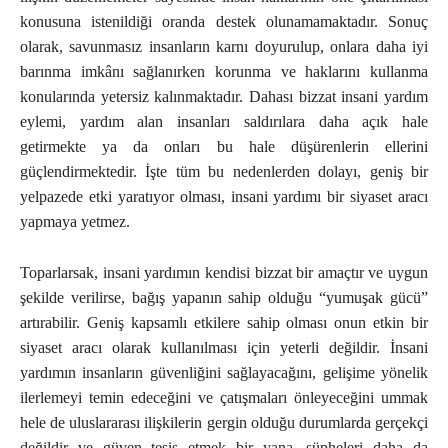
konusuna istenildiği oranda destek olunamamaktadır. Sonuç
olarak, savunmasız insanların karnı doyurulup, onlara daha iyi
barınma imkânı sağlanırken korunma ve haklarını kullanma
konularında yetersiz kalınmaktadır. Dahası bizzat insani yardım
eylemi, yardım alan insanları saldırılara daha açık hale
getirmekte ya da onları bu hale düşürenlerin ellerini
güçlendirmektedir. İşte tüm bu nedenlerden dolayı, geniş bir
yelpazede etki yaratıyor olması, insani yardımı bir siyaset aracı
yapmaya yetmez.
Toparlarsak, insani yardımın kendisi bizzat bir amaçtır ve uygun
şekilde verilirse, bağış yapanın sahip olduğu “yumuşak gücü”
artırabilir. Geniş kapsamlı etkilere sahip olması onun etkin bir
siyaset aracı olarak kullanılması için yeterli değildir. İnsani
yardımın insanların güvenliğini sağlayacağını, gelişime yönelik
ilerlemeyi temin edeceğini ve çatışmaları önleyeceğini ummak
hele de uluslararası ilişkilerin gergin olduğu durumlarda gerçekçi
değildir ve güven tesis etmek bir yana, şüpheleri daha da