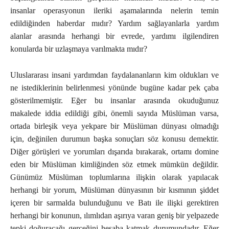
insanlar operasyonun ileriki aşamalarında nelerin temin
edildiğinden haberdar mıdır? Yardım sağlayanlarla yardım
alanlar arasında herhangi bir evrede, yardımı ilgilendiren
konularda bir uzlaşmaya varılmakta mıdır?
Uluslararası insani yardımdan faydalananların kim oldukları ve
ne istediklerinin belirlenmesi yönünde bugüne kadar pek çaba
gösterilmemiştir. Eğer bu insanlar arasında okuduğunuz
makalede iddia edildiği gibi, önemli sayıda Müslüman varsa,
ortada birleşik veya yekpare bir Müslüman dünyası olmadığı
için, değinilen durumun başka sonuçları söz konusu demektir.
Diğer görüşleri ve yorumları dışarıda bırakarak, ortamı domine
eden bir Müslüman kimliğinden söz etmek mümkün değildir.
Günümüz Müslüman toplumlarına ilişkin olarak yapılacak
herhangi bir yorum, Müslüman dünyasının bir kısmının şiddet
içeren bir sarmalda bulunduğunu ve Batı ile ilişki gerektiren
herhangi bir konunun, ılımlıdan aşırıya varan geniş bir yelpazede
tepki doğuracağı gerçeğini hesaba katmak durumundadır. Eğer