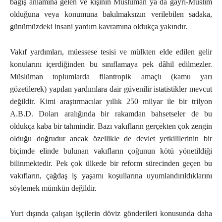
bağış anlamına gelen ve kişinin Müslüman ya da gayri-Müslim
olduğuna veya konumuna bakılmaksızın verilebilen sadaka,
günümüzdeki insani yardım kavramına oldukça yakındır.
Vakıf yardımları, müessese tesisi ve mülkten elde edilen gelir
konularını içerdiğinden bu sınıflamaya pek dâhil edilmezler.
Müslüman toplumlarda filantropik amaçlı (kamu yarı
gözetilerek) yapılan yardımlara dair güvenilir istatistikler mevcut
değildir. Kimi araştırmacılar yıllık 250 milyar ile bir trilyon
A.B.D. Doları aralığında bir rakamdan bahsetseler de bu
oldukça kaba bir tahmindir. Bazı vakıfların gerçekten çok zengin
olduğu doğrudur ancak özellikle de devlet yetkililerinin bir
biçimde elinde bulunan vakıfların çoğunun kötü yönetildiği
bilinmektedir. Pek çok ülkede bir reform sürecinden geçen bu
vakıfların, çağdaş iş yaşamı koşullarına uyumlandırıldıklarını
söylemek mümkün değildir.
Yurt dışında çalışan işçilerin döviz gönderileri konusunda daha