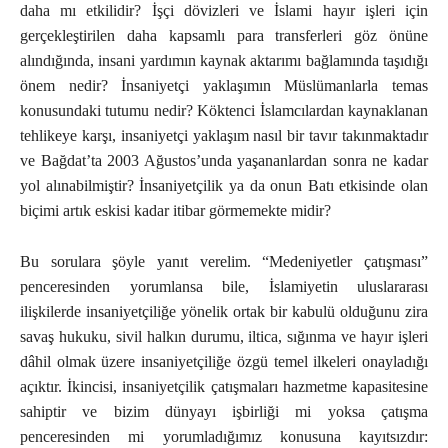
daha mı etkilidir? İşçi dövizleri ve İslami hayır işleri için
gerçekleştirilen daha kapsamlı para transferleri göz önüne
alındığında, insani yardımın kaynak aktarımı bağlamında taşıdığı
önem nedir? İnsaniyetçi yaklaşımın Müslümanlarla temas
konusundaki tutumu nedir? Köktenci İslamcılardan kaynaklanan
tehlikeye karşı, insaniyetçi yaklaşım nasıl bir tavır takınmaktadır
ve Bağdat’ta 2003 Ağustos’unda yaşananlardan sonra ne kadar
yol alınabilmiştir? İnsaniyetçilik ya da onun Batı etkisinde olan
biçimi artık eskisi kadar itibar görmemekte midir?
Bu sorulara şöyle yanıt verelim. “Medeniyetler çatışması”
penceresinden yorumlansa bile, İslamiyetin uluslararası
ilişkilerde insaniyetçiliğe yönelik ortak bir kabulü olduğunu zira
savaş hukuku, sivil halkın durumu, iltica, sığınma ve hayır işleri
dâhil olmak üzere insaniyetçiliğe özgü temel ilkeleri onayladığı
açıktır. İkincisi, insaniyetçilik çatışmaları hazmetme kapasitesine
sahiptir ve bizim dünyayı işbirliği mi yoksa çatışma
penceresinden mi yorumladığımız konusuna kayıtsızdır: