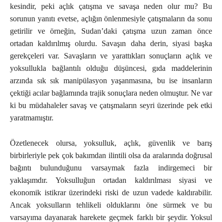
kesindir, peki açlık çatışma ve savaşa neden olur mu? Bu
sorunun yanıtı evetse, açlığın önlenmesiyle çatışmaların da sonu
getirilir ve örneğin, Sudan’daki çatışma uzun zaman önce
ortadan kaldırılmış olurdu. Savaşın daha derin, siyasi başka
gerekçeleri var. Savaşların ve yarattıkları sonuçların açlık ve
yoksullukla bağlantılı olduğu düşüncesi, gıda maddelerinin
arzında sık sık manipülasyon yaşanmasına, bu ise insanların
çektiği acılar bağlamında trajik sonuçlara neden olmuştur. Ne var
ki bu müdahaleler savaş ve çatışmaların seyri üzerinde pek etki
yaratmamıştır.
Özetlenecek olursa, yoksulluk, açlık, güvenlik ve barış
birbirleriyle pek çok bakımdan ilintili olsa da aralarında doğrusal
bağıntı bulunduğunu varsaymak fazla indirgemeci bir
yaklaşımdır. Yoksulluğun ortadan kaldırılması siyasi ve
ekonomik istikrar üzerindeki riski de uzun vadede kaldırabilir.
Ancak yoksulların tehlikeli olduklarını öne sürmek ve bu
varsayıma dayanarak harekete geçmek farklı bir şeydir. Yoksul