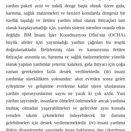
yardım paketi ayni ve nakdi denge başta olmak üzere gıda,
barınma, sağlık malzemeleri ve benzeri konularda dengesiz bir
özellik taşıdığı ve iletilen yardım nihai olarak ihtiyaçları tam
olarak karşılayamadığı için, yardım sistemi istenilen oranda etkin
değildir. BM İnsani İşler Koordinasyon Ofisi’nin (OCHA)
büyük afetler için yayımladığı yardım çağrıları bu tespiti
doğrulamaktadır. Belirlenmiş olan ve kamuoyuna iletilen
ihtiyaçlar arasında su, barınma ve sağlık malzemelerine yönelik
olarak yapılan yardımlar yetersiz kalırken, gıda ihtiyacı için çoğu
zaman gerekenden fazla destek verilmektedir. (iii) insani
yardımlar süreklilikten yoksundur: akut evreden sonra gelen
iyileştirme ve geliştirme evrelerine kadar süren uluslararası
yardım operasyonlarının sayısı ne yazık ki çok azdır. Yani
yardım sayesinde, insanların ölmeleri önlenmekte ancak yardıma
muhtaç olmadan yaşayabilmeleri ve gelecekte aynı konuda
yeniden sıkıntı çekmelerini önleyebilecek bir duruma
gelebilmeleri için destek verilememektedir. (iv) insani yardıma
ilişkin düzenlemeler sayesinde insan haklarının öne çıkarılması