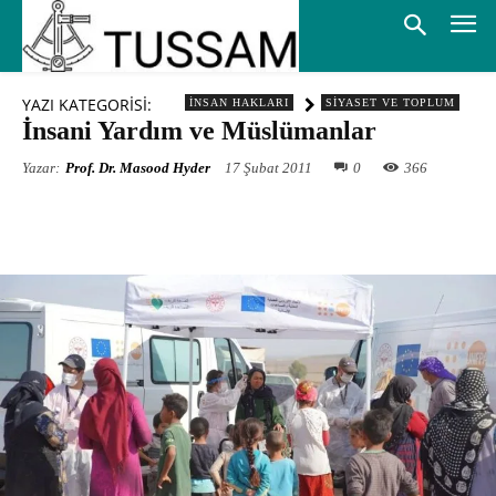
YAZI KATEGORİSİ:
İNSAN HAKLARI
SIYASET VE TOPLUM
İnsani Yardım ve Müslümanlar
Yazar:
Prof. Dr. Masood Hyder
17 Şubat 2011
0
366