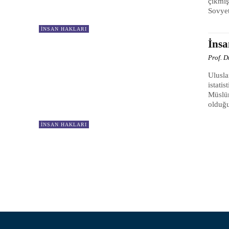
çıkmış
Sovyet
İNSAN HAKLARI
İns
Prof. 
Ulusla
istati
Müslüm
olduğu
İNSAN HAKLARI