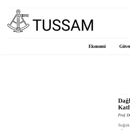
Ekonomi
Güven
Dağ
Katl
Prof. 
Soğuk 