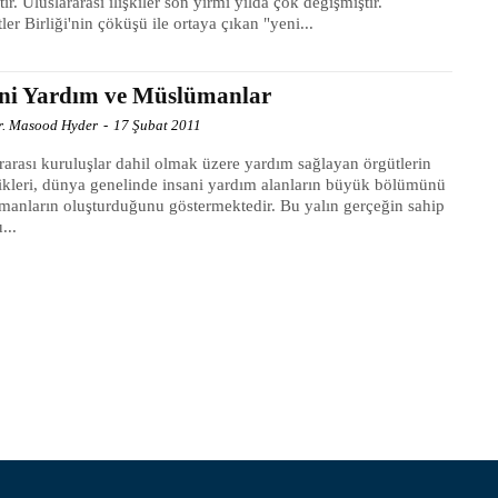
tır. Uluslararası ilişkiler son yirmi yılda çok değişmiştir.
ler Birliği'nin çöküşü ile ortaya çıkan "yeni...
ani Yardım ve Müslümanlar
Dr. Masood Hyder
-
17 Şubat 2011
rarası kuruluşlar dahil olmak üzere yardım sağlayan örgütlerin
stikleri, dünya genelinde insani yardım alanların büyük bölümünü
anların oluşturduğunu göstermektedir. Bu yalın gerçeğin sahip
...