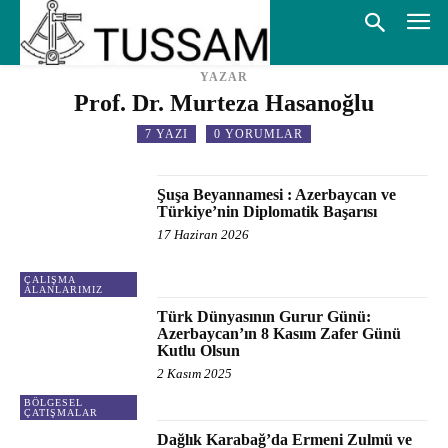
YAZAR
Prof. Dr. Murteza Hasanoğlu
7 YAZI
0 YORUMLAR
Şuşa Beyannamesi : Azerbaycan ve
Türkiye’nin Diplomatik Başarısı
17 Haziran 2026
ÇALIŞMA
ALANLARIMIZ
Türk Dünyasının Gurur Günü:
Azerbaycan’ın 8 Kasım Zafer Günü
Kutlu Olsun
2 Kasım 2025
BÖLGESEL
ÇATIŞMALAR
Dağlık Karabağ’da Ermeni Zulmü ve