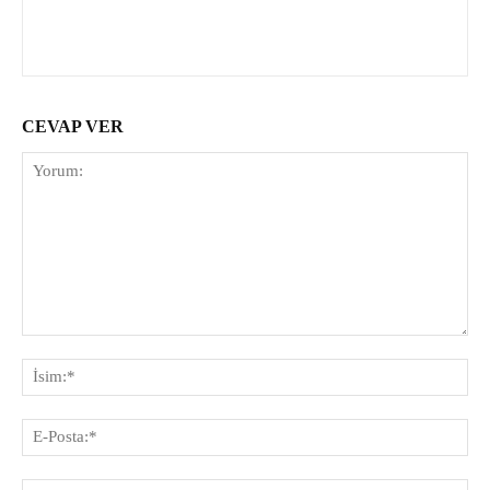
CEVAP VER
Yorum:
İsi
E-
Pos
Web