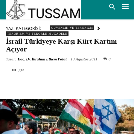
YAZI KATEGORİSİ:
GÜVENLIK VE TERÖRIZM
TERÖRIZM VE TERÖRLE MÜCADELE
İsrail Türkiyeye Karşı Kürt Kartını
Açıyor
Yazar:
Doç. Dr. İbrahim Ethem Polat
13 Ağustos 2011
0
394