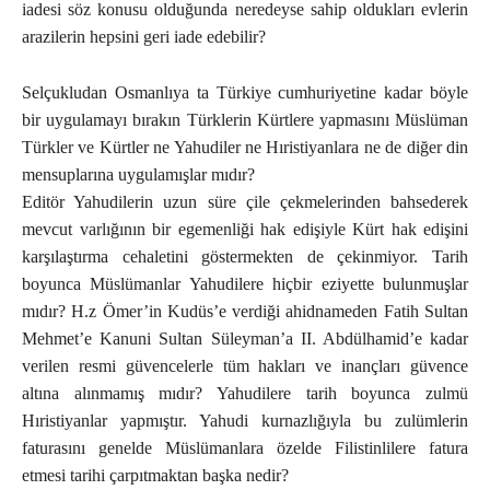
iadesi söz konusu olduğunda neredeyse sahip oldukları evlerin
arazilerin hepsini geri iade edebilir?
Selçukludan Osmanlıya ta Türkiye cumhuriyetine kadar böyle
bir uygulamayı bırakın Türklerin Kürtlere yapmasını Müslüman
Türkler ve Kürtler ne Yahudiler ne Hıristiyanlara ne de diğer din
mensuplarına uygulamışlar mıdır?
Editör Yahudilerin uzun süre çile çekmelerinden bahsederek
mevcut varlığının bir egemenliği hak edişiyle Kürt hak edişini
karşılaştırma cehaletini göstermekten de çekinmiyor. Tarih
boyunca Müslümanlar Yahudilere hiçbir eziyette bulunmuşlar
mıdır? H.z Ömer’in Kudüs’e verdiği ahidnameden Fatih Sultan
Mehmet’e Kanuni Sultan Süleyman’a II. Abdülhamid’e kadar
verilen resmi güvencelerle tüm hakları ve inançları güvence
altına alınmamış mıdır? Yahudilere tarih boyunca zulmü
Hıristiyanlar yapmıştır. Yahudi kurnazlığıyla bu zulümlerin
faturasını genelde Müslümanlara özelde Filistinlilere fatura
etmesi tarihi çarpıtmaktan başka nedir?