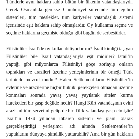
Türklerle aynı haklara sahip bütün bir ülkenin vatandaşlarıydı.
Gerek Osmanlıda gerekse Cumhuriyet sürecinde tüm eğitim
sistemleri, tüm meslekler, tüm kariyerler vatandaşlık sistemi
içerisinde eşit haklara sahip olmuşlardır. Oy kullanma seçme ve
seçilme haklarına geçmişte olduğu gibi bugün de serbesttirler.
Filistinliler İsrail’de oy kullanabiliyorlar mı? İsrail kimliği taşıyan
Filistinliler bile İsrail vatandaşlarıyla eşit midirler? İsrail’in
yaptığı gibi milyonlarca Filistinliyi göçe zorlayıp onların
toprakları ve arazileri üzerine yerleşimlerinin bir örneği Türk
tarihinde mevcut mudur? Halen Settlement’ların Filistinliler’in
evlerine ve arazilerine hiçbir hukuki gerekçeleri olmadan üzerine
konmaları sonrada yavaş yavaş yayılarak siteler kurma
hareketleri bir gasp değilde nedir? Hangi Kürt vatandaşının evini
arazisini tüm servetini gelip de bir Türk vatandaşı gasp etmiştir?
İsrail’in 1974 yılından itibaren sistemli ve planlı olarak
gerçekleştirdiği yerleşimci adı altında Settlementler’in
yaptıklarını dünyaya şimdilik yutturabilir? Ama bir gün hakların