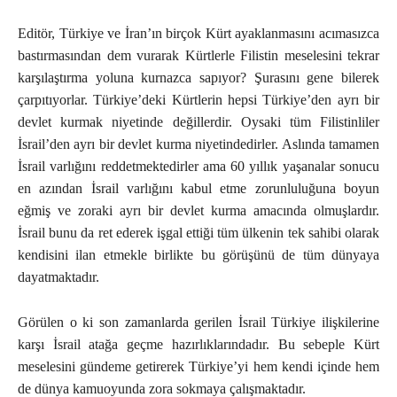
Editör, Türkiye ve İran’ın birçok Kürt ayaklanmasını acımasızca
bastırmasından dem vurarak Kürtlerle Filistin meselesini tekrar
karşılaştırma yoluna kurnazca sapıyor? Şurasını gene bilerek
çarpıtıyorlar. Türkiye’deki Kürtlerin hepsi Türkiye’den ayrı bir
devlet kurmak niyetinde değillerdir. Oysaki tüm Filistinliler
İsrail’den ayrı bir devlet kurma niyetindedirler. Aslında tamamen
İsrail varlığını reddetmektedirler ama 60 yıllık yaşanalar sonucu
en azından İsrail varlığını kabul etme zorunluluğuna boyun
eğmiş ve zoraki ayrı bir devlet kurma amacında olmuşlardır.
İsrail bunu da ret ederek işgal ettiği tüm ülkenin tek sahibi olarak
kendisini ilan etmekle birlikte bu görüşünü de tüm dünyaya
dayatmaktadır.
Görülen o ki son zamanlarda gerilen İsrail Türkiye ilişkilerine
karşı İsrail atağa geçme hazırlıklarındadır. Bu sebeple Kürt
meselesini gündeme getirerek Türkiye’yi hem kendi içinde hem
de dünya kamuoyunda zora sokmaya çalışmaktadır.