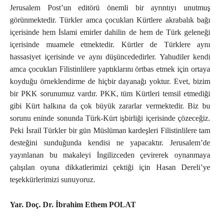
Jerusalem Post’un editörü önemli bir ayrıntıyı unutmuş
görünmektedir. Türkler amca çocukları Kürtlere akrabalık bağı
içerisinde hem İslami emirler dahilin de hem de Türk geleneği
içerisinde muamele etmektedir. Kürtler de Türklere aynı
hassasiyet içerisinde ve aynı düşüncededirler. Yahudiler kendi
amca çocukları Filistinlilere yaptıklarını örtbas etmek için ortaya
koyduğu örneklendirme de hiçbir dayanağı yoktur. Evet, bizim
bir PKK sorunumuz vardır. PKK, tüm Kürtleri temsil etmediği
gibi Kürt halkına da çok büyük zararlar vermektedir. Biz bu
sorunu eninde sonunda Türk-Kürt işbirliği içerisinde çözeceğiz.
Peki İsrail Türkler bir gün Müslüman kardeşleri Filistinlilere tam
desteğini sunduğunda kendisi ne yapacaktır. Jerusalem’de
yayınlanan bu makaleyi İngilizceden çevirerek oynanmaya
çalışılan oyuna dikkatlerimizi çektiği için Hasan Dereli’ye
teşekkürlerimizi sunuyoruz.
Yar. Doç. Dr. İbrahim Ethem POLAT