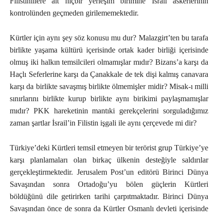
Filistinlilere ait hiçbir yerleşim birimine İsrail askerlerinin
kontrolünden geçmeden girilememektedir.
Kürtler için aynı şey söz konusu mu dur? Malazgirt’ten bu tarafa
birlikte yaşama kültürü içerisinde ortak kader birliği içerisinde
olmuş iki halkın temsilcileri olmamışlar mıdır? Bizans’a karşı da
Haçlı Seferlerine karşı da Çanakkale de tek dişi kalmış canavara
karşı da birlikte savaşmış birlikte ölmemişler midir? Misak-ı milli
sınırlarını birlikte kurup birlikte aynı birikimi paylaşmamışlar
mıdır? PKK hareketinin mantıki gerekçelerini sorguladığımız
zaman şartlar İsrail’in Filistin işgali ile aynı çerçevede mi dir?
Türkiye’deki Kürtleri temsil etmeyen bir terörist grup Türkiye’ye
karşı planlamaları olan birkaç ülkenin desteğiyle saldırılar
gerçekleştirmektedir. Jerusalem Post’un editörü Birinci Dünya
Savaşından sonra Ortadoğu’yu bölen güçlerin Kürtleri
böldüğünü dile getirirken tarihi çarpıtmaktadır. Birinci Dünya
Savaşından önce de sonra da Kürtler Osmanlı devleti içerisinde