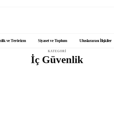
lik ve Terörizm
Siyaset ve Toplum
Uluslararası İlişkiler
KATEGORİ
İç Güvenlik
ÇATIŞMALAR
İÇ GÜVENLIK
KÜRESEL ÇATIŞMALAR
TERÖRIZM VE TERÖRLE